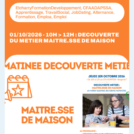
EtcharryFormationDeveloppement, CFAADAPSSA,
Apprentissage, TravailSocial, JobDating, Alternance,
Formation, Emploa, Emploi
01/10/2026 - 10H > 12H : DECOUVERTE
DU METIER MAITRE.SSE DE MAISON