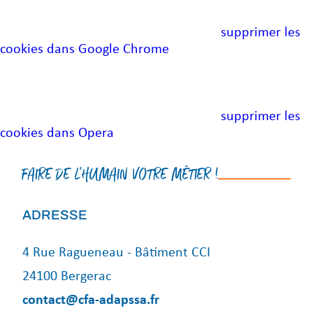
Effacer les données de navigation» puis choisissez les
options souhaitées ou suivez ce lien :
supprimer les
cookies dans Google Chrome
.
5/ si vous utilisez le navigateur Opera™
Ouvrez le menu « Réglages » puis sélectionnez «
Effacer les données de navigation» puis choisissez les
options souhaitées ou suivez ce lien :
supprimer les
cookies dans Opera
.
FAIRE DE L'HUMAIN VOTRE MÉTIER !
ADRESSE
4 Rue Ragueneau - Bâtiment CCI
24100 Bergerac
contact@cfa-adapssa.fr