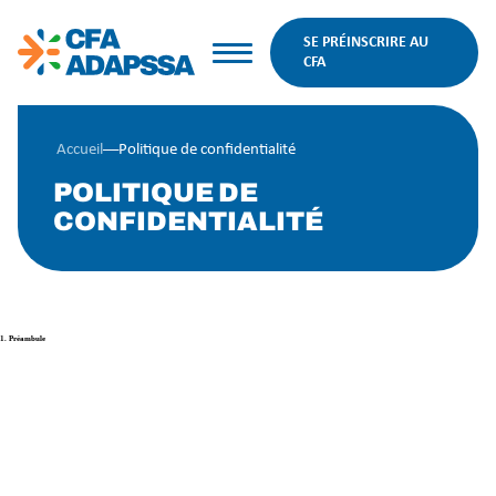
SE PRÉINSCRIRE AU
CFA
Accueil
––
Politique de confidentialité
POLITIQUE DE
CONFIDENTIALITÉ
1. Préambule
La présente politique de protection des données à
caractère personnel (la « Politique ») a été rédigée
pour vous permettre de prendre connaissance des
pratiques et des conditions dans lesquelles le site
cfa-adapssa.fr recueille, utilise et conserve vos
données à caractère personnel (les « Données »).